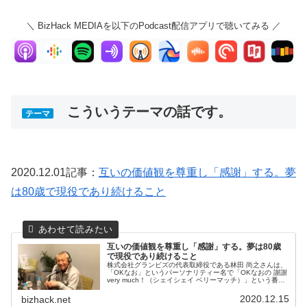
＼ BizHack MEDIAを以下のPodcast配信アプリで聴いてみる ／
こういうテーマの話です。
テーマ
2020.12.01記事：
互いの価値観を尊重し「感謝」する。夢
は80歳で現役であり続けること
互いの価値観を尊重し「感謝」する。夢は80歳
で現役であり続けること
株式会社グランビズの代表取締役である林田 尚之さんは、
「OKなお」というパーソナリティー名で「OKなおの 謝謝
very much！（シェイシェイ ベリーマッチ）」という番組
で情報発信もしています。相手も自分の価値観も1つでは
ないから、互いに「認め・感謝する」ことで、相手も自分
2020.12.15
bizhack.net
の人生も楽しくなりますよ！と「OKなお」さんは、力強く