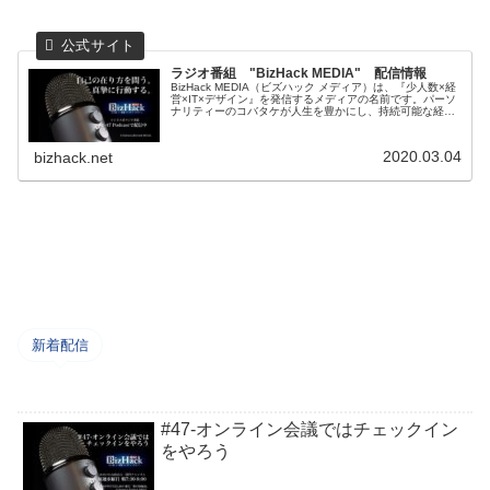
ラジオ番組 "BizHack MEDIA" 配信情報
BizHack MEDIA（ビズハック メディア）は、『少人数×経
営×IT×デザイン』を発信するメディアの名前です。パーソ
ナリティーのコバタケが人生を豊かにし、持続可能な経営
とは何か？をテーマに語ります。1～5人くらいまでの個人
事業主や法人を経営されている方を対象に、ITで効率化を
図り、経営をデザインしていくにはどうすればよいか？を
2020.03.04
bizhack.net
みなさんと共有していく情報発信番組です。
新着配信
#47-オンライン会議ではチェックイン
をやろう