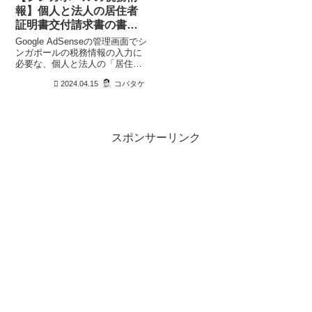
報】個人と法人の居住者
証明書交付請求書の書き
方とGoogle AdSenseの
Google AdSenseの管理画面でシ
提出方法
ンガポールの税務情報の入力に
必要な、個人と法人の「居住者
証明書の書き方」と「Google
2024.04.15
コバタケ
AdSenseの提出方法」を解説し
ます。
スポンサーリンク