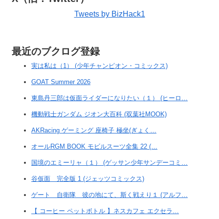
Tweets by BizHack1
最近のブクログ登録
実は私は（1） (少年チャンピオン・コミックス)
GOAT Summer 2026
東島丹三郎は仮面ライダーになりたい（１） (ヒーロ…
機動戦士ガンダム ジオン大百科 (双葉社MOOK)
AKRacing ゲーミング 座椅子 極坐(ぎょく…
オールRGM BOOK モビルスーツ全集 22 (…
国境のエミーリャ（１） (ゲッサン少年サンデーコミ…
谷仮面 完全版 1 (ジェッツコミックス)
ゲート 自衛隊 彼の地にて、斯く戦えり１ (アルフ…
【 コーヒー ペットボトル 】ネスカフェ エクセラ…