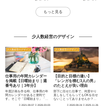
での中期・年間・半期計画や、
目標の違いを説明するときに
プロジェクトチームでの月・週
「レンガを積む3人の男」の例え
次計画に使えます。
はわかりやすいのでオススメで
もっと見る
す。
少人数経営のデザイン
少人数経営のデザイン
少人数経営のデザイン
仕事用の年間カレンダー
【目的と目標の違い】
を掲載【日曜始まり｜週
「レンガを積む3人の男」
番号あり｜3年分】
のたとえが良い理由
年度計画を作る時、仕事用の年
部下に任せた仕事で、何度やり
間カレンダーがあると便利で
直しをしてもらってもOKを出せ
す。そこで「日曜始まり」「週
ないことってありませんか？も
番号あり」に加えて「3年分」を
しかすると目標が目的になって
2021.09.07
2026.03.03
2020.09.24
2025.11.26