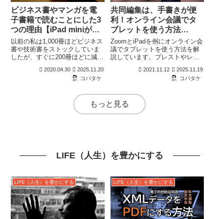
ビジネス書やマンガを電
共同編集は、手書きが便
子書籍で読むことにした3
利！オンライン会議でタ
つの理由【iPad miniが最
ブレットを使う方法
適】
【Zoom×iPad】
以前の私は1,000冊ほどビジネス
ZoomとiPadを例にオンライン会
書や技術書をストックしていま
議でタブレットを使う方法を解
したが、すぐに200冊ほどに減ら
説しています。ブレストやレビ
す事ができました。これは電子
ューは書きながら整理した方が
2020.04.30
2025.11.20
2021.11.12
2025.11.19
書籍にしたからですが、iPad
まとまりやすく効率が良いの
コバタケ
コバタケ
miniがなければできませんでい
で、オンライン会議に活用して
た。踏み切れた理由とはなんだ
ください。
ったのでしょうか？
もっと見る
LIFE（人生）を豊かにする
LIFE（人生）を豊かにする
LIFE（人生）を豊かにする