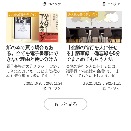
記載しました。経営層や事業部
いるのかもしれません。目的と
コバタケ
コバタケ
での中期・年間・半期計画や、
目標の違いを説明するときに
プロジェクトチームでの月・週
「レンガを積む3人の男」の例え
次計画に使えます。
はわかりやすいのでオススメで
少人数経営のデザイン
少人数経営のデザイン
す。
紙の本で買う場合もあ
【会議の進行を人に任せ
る。全てを電子書籍にで
る】議事録・備忘録を5分
きない理由と使い分け方
でまとめてもらう方法
電子書籍が大分メジャーになっ
会議の進行を人に任せるには、
てきたとはいえ、まだまだ紙の
議事録・備忘録を会議中に「ま
本も使う場面は多いです。「紙
とめ」てもらいましょう。忙し
の本と電子書籍では、どちらが
いあなたの時間をより価値ある
2020.10.28
2025.11.26
2021.08.27
2025.11.20
いいのかな？」と思う方に参考
時間に変えることができるの
コバタケ
コバタケ
になるように、全てを電子書籍
で、やり方を解説しています。
化できない理由と、使い分け方
について説明します。
もっと見る