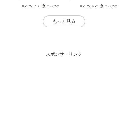
ず、実行力も上がりません。こ
なぜ入力出来ない記号があり、
2025.07.30
コバタケ
2025.06.23
コバタケ
の記事では、定量・定性の観点
読み方もわからない場合、どう
から“行動できる計画”の立て方を
入力すれば良いのかを、よく使
解説。サン＝テグジュペリの名
う特殊記号を例に「出し方」を
言も交えながら、現実に近づく
解説します。
もっと見る
第一歩を応援します。
スポンサーリンク