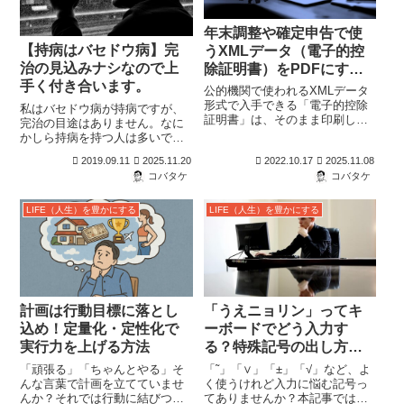
年末調整や確定申告で使
【持病はバセドウ病】完
うXMLデータ（電子的控
治の見込みナシなので上
除証明書）をPDFにする
手く付き合います。
方法【QRコード付証明書
公的機関で使われるXMLデータ
等作成システム】
形式で入手できる「電子的控除
私はバセドウ病が持病ですが、
証明書」は、そのまま印刷して
完治の目途はありません。なに
も、年末調整や確定申告で使う
かしら持病を持つ人は多いです
ことができません。e-TaxのQR
が、治らないなら上手く付き合
2019.09.11
2025.11.20
2022.10.17
2025.11.08
コード付証明書等作成システム
っていきましょう。
コバタケ
コバタケ
を使ってPDFにすれば使うこと
が出来ます。
LIFE（人生）を豊かにする
LIFE（人生）を豊かにする
計画は行動目標に落とし
「うえニョリン」ってキ
込め！定量化・定性化で
ーボードでどう入力す
実行力を上げる方法
る？特殊記号の出し方を
やさしく解説
「頑張る」「ちゃんとやる」そ
「˜」「∨」「±」「√」など、よ
んな言葉で計画を立てていませ
く使うけれど入力に悩む記号っ
んか？それでは行動に結びつか
てありませんか？本記事では、