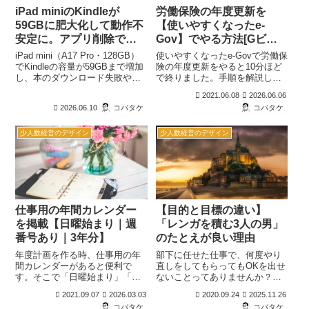
iPad miniのKindleが
労働保険の年度更新を
59GBに肥大化して動作不
【使いやすくなったe-
安定に。アプリ削除で
Gov】でやる方法[Gビズ
73GB回復した実体験
IDが便利]
iPad mini（A17 Pro・128GB）
使いやすくなったe-Govで労働保
でKindleの容量が59GBまで増加
険の年度更新をやると10分ほど
し、本のダウンロード失敗や端
で終りました。手順を解説して
末の動作不安定が発生しまし
いるので、参考にしてくださ
2021.06.08
2026.06.06
た。原因調査から解決までの実
い。アカウントをGビスIDだと
2026.06.10
コバタケ
コバタケ
体験を紹介します。Amazonの端
面倒な認証も不要でおすすめで
末削除で容量が減らなかった理
す。
由や、Kindleアプリの削除・再
少人数経営のデザイン
少人数経営のデザイン
インストールで73GBの空き容量
を確保した手順を詳しく解説し
ます。
仕事用の年間カレンダー
【目的と目標の違い】
を掲載【日曜始まり｜週
「レンガを積む3人の男」
番号あり｜3年分】
のたとえが良い理由
年度計画を作る時、仕事用の年
部下に任せた仕事で、何度やり
間カレンダーがあると便利で
直しをしてもらってもOKを出せ
す。そこで「日曜始まり」「週
ないことってありませんか？も
番号あり」に加えて「3年分」を
しかすると目標が目的になって
2021.09.07
2026.03.03
2020.09.24
2025.11.26
記載しました。経営層や事業部
いるのかもしれません。目的と
コバタケ
コバタケ