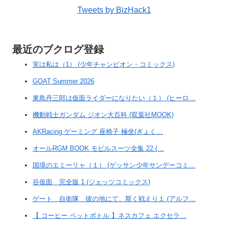
Tweets by BizHack1
最近のブクログ登録
実は私は（1） (少年チャンピオン・コミックス)
GOAT Summer 2026
東島丹三郎は仮面ライダーになりたい（１） (ヒーロ…
機動戦士ガンダム ジオン大百科 (双葉社MOOK)
AKRacing ゲーミング 座椅子 極坐(ぎょく…
オールRGM BOOK モビルスーツ全集 22 (…
国境のエミーリャ（１） (ゲッサン少年サンデーコミ…
谷仮面 完全版 1 (ジェッツコミックス)
ゲート 自衛隊 彼の地にて、斯く戦えり１ (アルフ…
【 コーヒー ペットボトル 】ネスカフェ エクセラ…