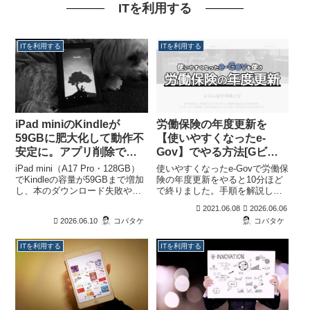
ITを利用する
ITを利用する
ITを利用する
iPad miniのKindleが
労働保険の年度更新を
59GBに肥大化して動作不
【使いやすくなったe-
安定に。アプリ削除で
Gov】でやる方法[Gビズ
73GB回復した実体験
IDが便利]
iPad mini（A17 Pro・128GB）
使いやすくなったe-Govで労働保
でKindleの容量が59GBまで増加
険の年度更新をやると10分ほど
し、本のダウンロード失敗や端
で終りました。手順を解説して
末の動作不安定が発生しまし
いるので、参考にしてくださ
2021.06.08
2026.06.06
た。原因調査から解決までの実
い。アカウントをGビスIDだと
2026.06.10
コバタケ
コバタケ
体験を紹介します。Amazonの端
面倒な認証も不要でおすすめで
末削除で容量が減らなかった理
す。
由や、Kindleアプリの削除・再
ITを利用する
ITを利用する
インストールで73GBの空き容量
を確保した手順を詳しく解説し
ます。