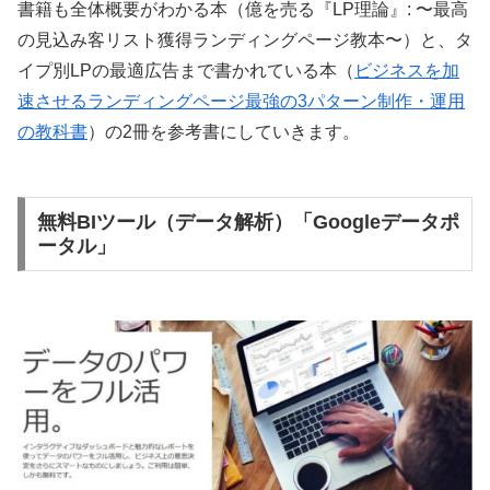
書籍も全体概要がわかる本（億を売る『LP理論』: 〜最高
の見込み客リスト獲得ランディングページ教本〜）と、タ
イプ別LPの最適広告まで書かれている本（
ビジネスを加
速させるランディングページ最強の3パターン制作・運用
の教科書
）の2冊を参考書にしていきます。
無料BIツール（データ解析）「Googleデータポ
ータル」