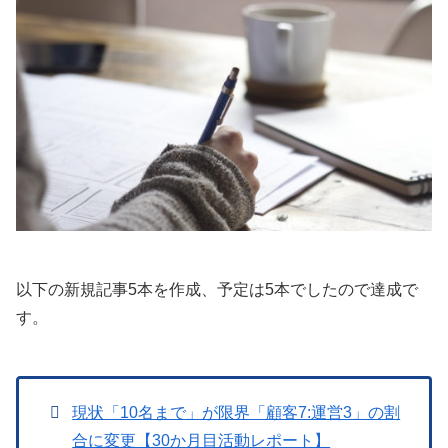
以下の新規記事5本を作成、予定は5本でしたので達成で
す。
現状「10名まで」が限界「顧客7:運営3」の割
合に変更【30か月目活動レポート】