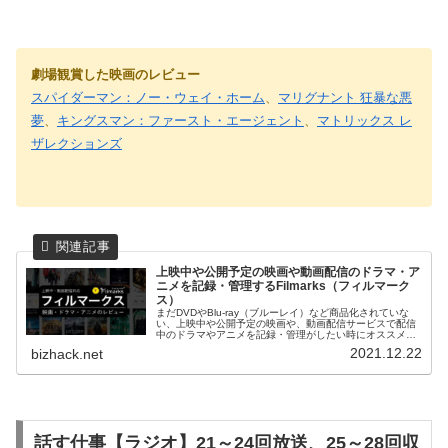
劇場観賞した映画のレビュー
スパイダーマン：ノー・ウェイ・ホーム
、
マリグナント 狂暴な悪
夢
、
キングスマン：ファースト・エージェント
、
マトリックス レ
ザレクションズ
上映中や公開予定の映画や動画配信のドラマ・ア
ニメを記録・管理するFilmarks（フィルマーク
ス）
まだDVDやBlu-ray（ブルーレイ）など商品化されていな
い、上映中や公開予定の映画や、動画配信サービスで配信
中のドラマやアニメを記録・管理がしたい時にオススメな
【Filmarks（フィルマークス）】を紹介しています。私の
2021.12.22
bizhack.net
マイページも公開しているので、使い方の参考にして下さ
い。
話す仕事【ラジオ】21～24回放送、25～28回収