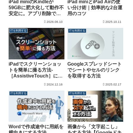
iPad miniのKindleが
iPad miniとiPad Airの使
59GBに肥大化して動作不
い分け術｜効率的な2台運
安定に。アプリ削除で
用のコツ
73GB回復した実体験
2026.06.10
2025.10.11
ITを利用する
ITを利用する
iPadでスクリーンショッ
Googleスプレッドシート
トを簡単に撮る方法-
でシートやセルのリンク
［AssistiveTouch］に割
を取得する方法
り当て［ショートカッ
2024.12.16
2025.02.17
ト］で表示/非表示を切り
替える-
ITを利用する
ITを利用する
Wordで作成途中に用紙を
画像から「文字起こし」
横向きにする方法
をする方法【Googleドキ