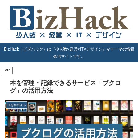
BizHack（ビズハック）は『少人数×経営×IT×デザイン』がテーマの情報
発信サイトです。
PR
本を管理・記録できるサービス「ブクロ
グ」の活用方法
ITを利用する