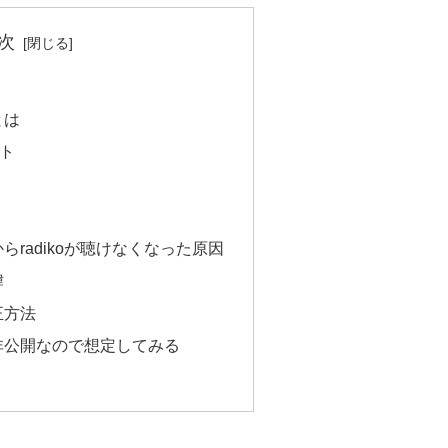
次
とは
ント
radikoが聴けなくなった原因
緯
正方法
非公開なので想定してみる