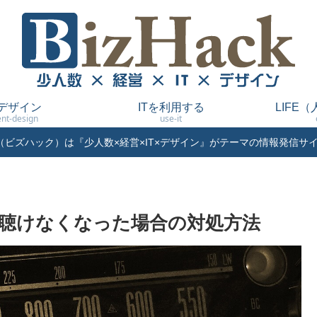
デザイン
ITを利用する
LIFE
nt-design
use-it
ack（ビズハック）は『少人数×経営×IT×デザイン』がテーマの情報発信サ
oが聴けなくなった場合の対処方法