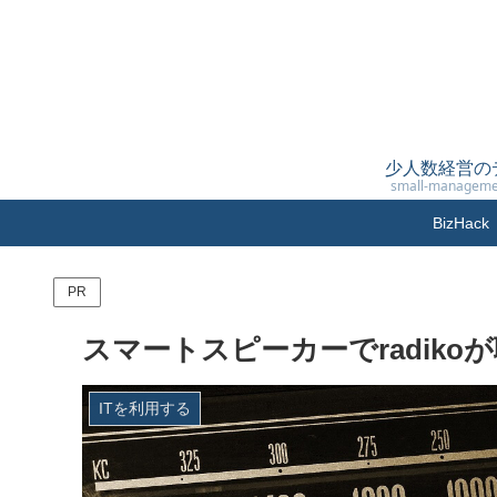
少人数経営の
small-manageme
BizH
PR
スマートスピーカーでradik
ITを利用する