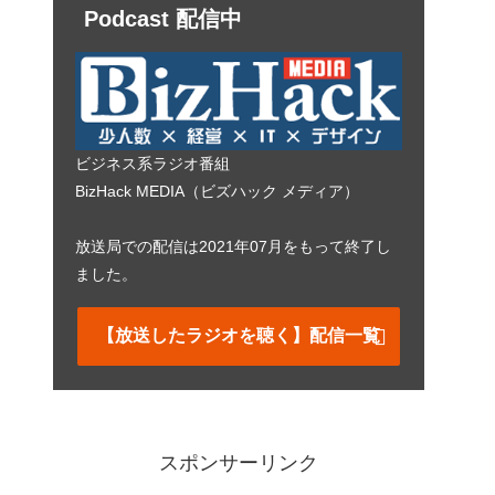
Podcast 配信中
ビジネス系ラジオ番組
BizHack MEDIA（ビズハック メディア）
放送局での配信は2021年07月をもって終了し
ました。
【放送したラジオを聴く】配信一覧
スポンサーリンク