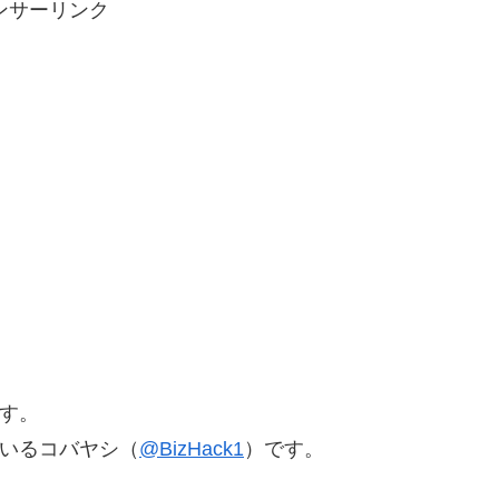
ンサーリンク
です。
ているコバヤシ（
@BizHack1
）です。