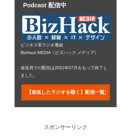
Podcast 配信中
ビジネス系ラジオ番組
BizHack MEDIA（ビズハック メディア）
放送局での配信は2021年07月をもって終了し
ました。
【放送したラジオを聴く】配信一覧
スポンサーリンク