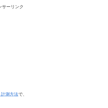
ンサーリンク
～計測方法
で、