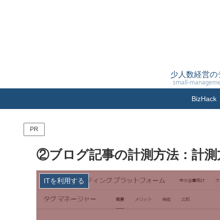
少人数経営の
small-manageme
BizH
PR
②ブログ記事の計測方法：計測
ITを利用する