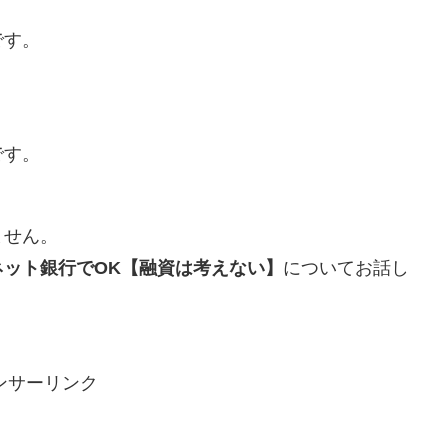
です。
。
です。
ません。
ット銀行でOK【融資は考えない】
についてお話し
ンサーリンク