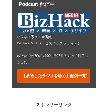
Podcast 配信中
ビジネス系ラジオ番組
BizHack MEDIA（ビズハック メディア）
放送局での配信は2021年07月をもって終了し
ました。
【放送したラジオを聴く】配信一覧
スポンサーリンク