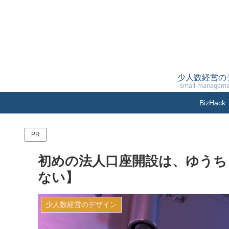
少人数経営の
small-manageme
BizH
PR
初めの法人口座開設は、ゆうち
ない】
少人数経営のデザイン