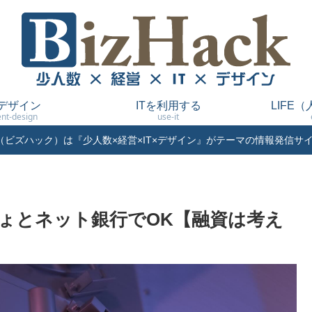
デザイン
ITを利用する
LIFE
nt-design
use-it
ack（ビズハック）は『少人数×経営×IT×デザイン』がテーマの情報発信サ
ょとネット銀行でOK【融資は考え