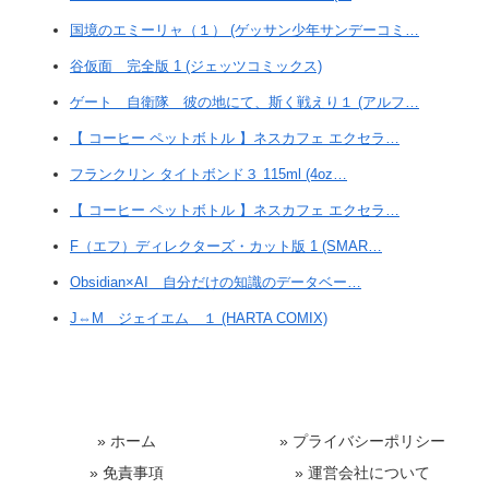
国境のエミーリャ（１） (ゲッサン少年サンデーコミ…
谷仮面 完全版 1 (ジェッツコミックス)
ゲート 自衛隊 彼の地にて、斯く戦えり１ (アルフ…
【 コーヒー ペットボトル 】ネスカフェ エクセラ…
フランクリン タイトボンド３ 115ml (4oz…
【 コーヒー ペットボトル 】ネスカフェ エクセラ…
F（エフ）ディレクターズ・カット版 1 (SMAR…
Obsidian×AI 自分だけの知識のデータベー…
J⇔M ジェイエム １ (HARTA COMIX)
» ホーム
» プライバシーポリシー
» 免責事項
» 運営会社について