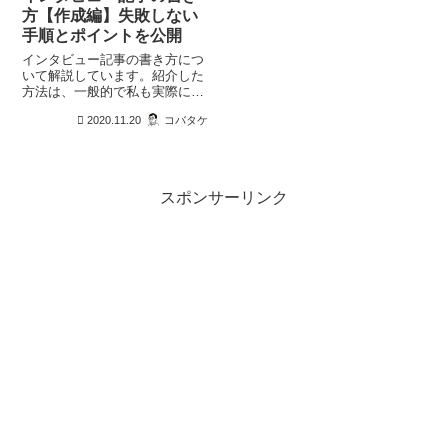
方【作成編】失敗しない
手順とポイントを公開
インタビュー記事の書き方につ
いて解説しています。紹介した
方法は、一般的で私も実際につ
かっているものです。特別なこ
2020.11.20
コバタケ
とではありませんが、インタビ
ューした「ゲスト」から、ご好
評を頂いています。あなたのイ
ンタビュー記事の参考にしてく
ださい。
スポンサーリンク